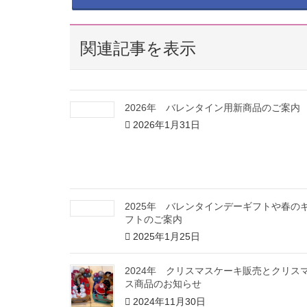
t
共
t
有
e
す
r
る
で
に
共
は
関連記事を表示
有
ク
(
リ
新
ッ
し
ク
い
し
ウ
て
ィ
く
2026年 バレンタイン用新商品のご案内
ン
だ
ド
さ
2026年1月31日
ウ
い
で
(
開
新
き
し
ま
い
す
ウ
)
ィ
ン
ド
ウ
2025年 バレンタインデーギフトや春の
で
開
フトのご案内
き
ま
2025年1月25日
す
)
2024年 クリスマスケーキ販売とクリス
ス商品のお知らせ
2024年11月30日