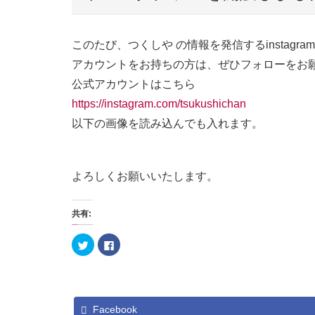
このたび、つくしや の情報を発信するinstag
アカウントをお持ちの方は、ぜひフォローをお
公式アカウントはこちら
https://instagram.com/tsukushichan
以下の画像を読み込んでも入れます。
よろしくお願いいたします。
共有:
ク
F
リ
a
ッ
c
ク
e
し
b
て
o
T
o
w
k
i
Facebook
で