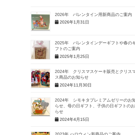
し
ク
い
し
ウ
て
ィ
く
2026年 バレンタイン用新商品のご案内
ン
だ
ド
さ
2026年1月31日
ウ
い
で
(
開
新
き
し
ま
い
す
ウ
2025年 バレンタインデーギフトや春の
)
ィ
ン
フトのご案内
ド
ウ
2025年1月25日
で
開
き
ま
2024年 クリスマスケーキ販売とクリス
す
)
ス商品のお知らせ
2024年11月30日
2024年 シモキタプレミアムゼリーのお
らせ、母の日ギフト、子供の日ギフトのお
らせ
2024年4月15日
2023年 ハロウィン新商品のご案内