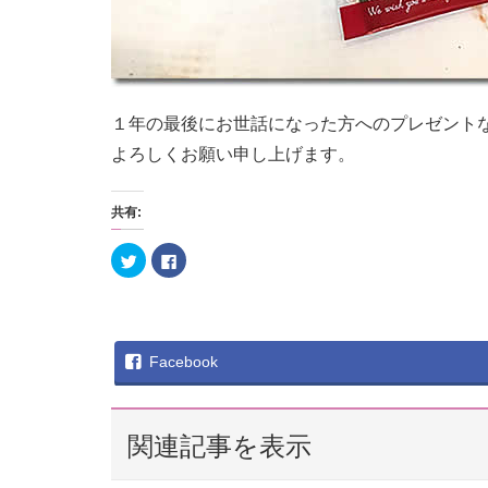
１年の最後にお世話になった方へのプレゼント
よろしくお願い申し上げます。
共有:
ク
F
リ
a
ッ
c
ク
e
し
b
て
o
T
o
w
k
i
で
Facebook
t
共
t
有
e
す
r
る
で
に
共
は
関連記事を表示
有
ク
(
リ
新
ッ